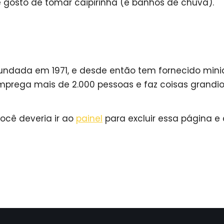
gosto de tomar caipirinha (e banhos de chuva).
undada em 1971, e desde então tem fornecido minia
 emprega mais de 2.000 pessoas e faz coisas grand
ocê deveria ir ao
painel
para excluir essa página e 